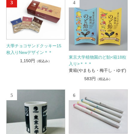
3
4
大學チョコサンドクッキー15
枚入りNewデザイン＊＊
東京大学植物園のど飴<箱18粒
1,150円
（税込み）
入り>＊＊＊
黄箱(やまもも・梅干し・ゆず)
583円
（税込み）
5
6