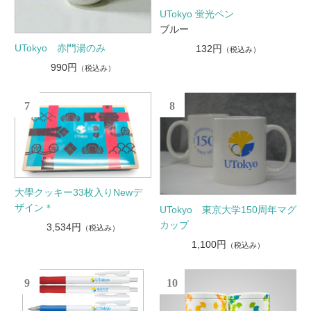
UTokyo 蛍光ペン
ブルー
UTokyo 赤門湯のみ
132円
（税込み）
990円
（税込み）
7
8
大學クッキー33枚入りNewデ
ザイン＊
UTokyo 東京大学150周年マグ
カップ
3,534円
（税込み）
1,100円
（税込み）
9
10