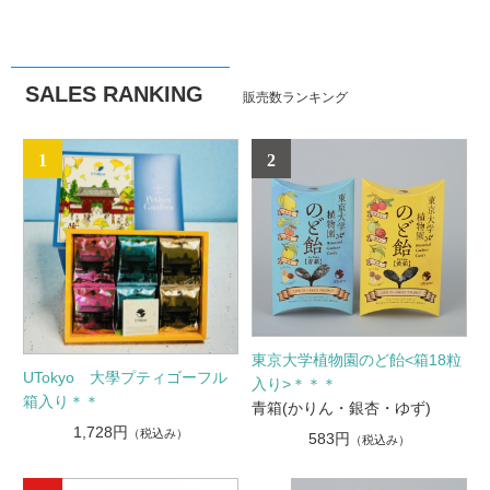
SALES RANKING
販売数ランキング
1
2
東京大学植物園のど飴<箱18粒
UTokyo 大學プティゴーフル
入り>＊＊＊
箱入り＊＊
青箱(かりん・銀杏・ゆず)
1,728円
（税込み）
583円
（税込み）