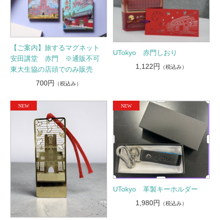
【ご案内】旅するマグネット
UTokyo 赤門しおり
安田講堂 赤門 ※通販不可
1,122円
（税込み）
東大生協の店頭でのみ販売
700円
（税込み）
UTokyo 革製キーホルダー
1,980円
（税込み）