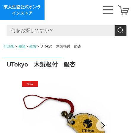
東大生協公式オンラ
インストア
HOME
種類
雑貨
UTokyo 木製根付 銀杏
UTokyo 木製根付 銀杏