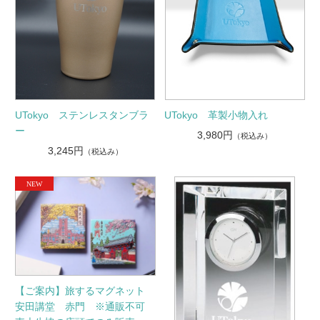
UTokyo ステンレスタンブラ
UTokyo 革製小物入れ
ー
3,980円
（税込み）
3,245円
（税込み）
【ご案内】旅するマグネット
安田講堂 赤門 ※通販不可