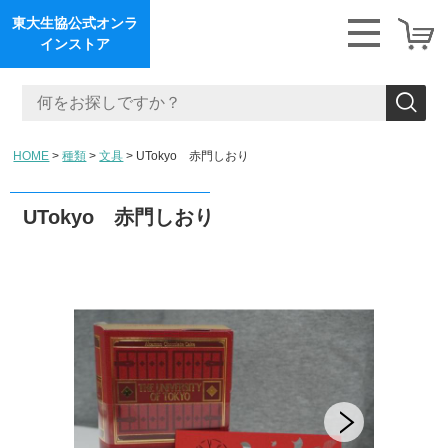
東大生協公式オンラ
インストア
HOME
種類
文具
UTokyo 赤門しおり
UTokyo 赤門しおり