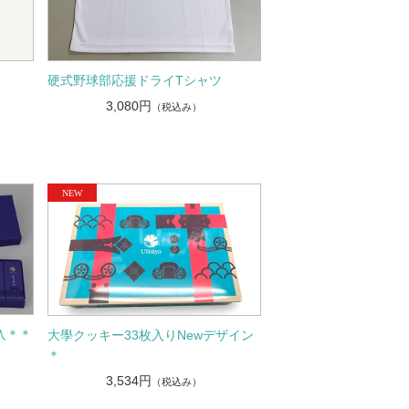
硬式野球部応援ドライTシャツ
3,080円
（税込み）
個入＊＊
大學クッキー33枚入りNewデザイン
＊
3,534円
（税込み）